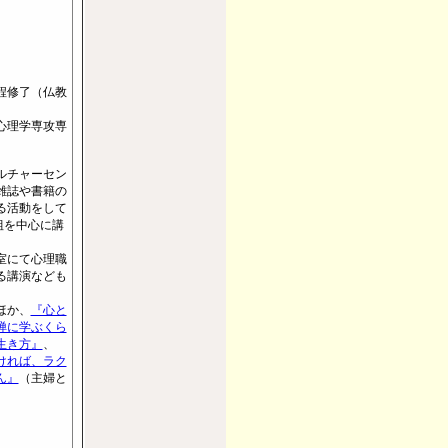
程修了（仏教
心理学専攻専
ルチャーセン
雑誌や書籍の
る活動をして
組を中心に講
室にて心理職
る講演なども
ほか、
『心と
禅に学ぶくら
生き方』
、
ければ、ラク
ん』
（主婦と