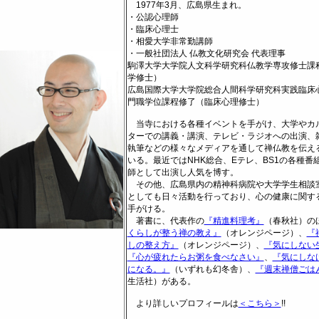
1977年3月、広島県生まれ。
・公認心理師
・臨床心理士
・相愛大学非常勤講師
・一般社団法人 仏教文化研究会 代表理事
駒澤大学大学院人文科学研究科仏教学専攻修士課
学修士）
広島国際大学大学院総合人間科学研究科実践臨床
門職学位課程修了（臨床心理修士）
当寺における各種イベントを手がけ、大学やカ
ターでの講義・講演、テレビ・ラジオへの出演、
執筆などの様々なメディアを通して禅仏教を伝え
いる。最近ではNHK総合、Eテレ、BS1の各種番
師として出演し人気を博す。
その他、広島県内の精神科病院や大学学生相談
としても日々活動を行っており、心の健康に関す
手がける。
著書に、
代表作の
『精進料理考』
（春秋社）の
くらしが整う禅の教え』
（オレンジページ）、
『
しの整え方』
（オレンジページ）、
『気にしない
『心が疲れたらお粥を食べなさい』
、
『気にしな
になる。』
（いずれも幻冬舎）、
『週末禅僧ごは
生活社）がある。
より詳しいプロフィールは
＜こちら＞
!!